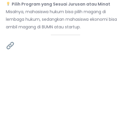
Pilih Program yang Sesuai Jurusan atau Minat
Misalnya, mahasiswa hukum bisa pilih magang di
lembaga hukum, sedangkan mahasiswa ekonomi bisa
ambil magang di BUMN atau startup.
4. Cara Daftar MBKM
Buka situs resmi:
https://kampusmerdeka.kemdikbud.go.id
Login pakai akun Kampus Merdeka (buat jika belum
punya)
Pilih program magang atau studi independen yang
tersedia
Upload CV, transkrip nilai, dan dokumen lainnya
Tunggu seleksi administrasi dan jadwal wawancara