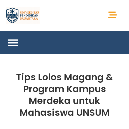
Skip
to
Universitas Sains
content
Sumatera
Tips Lolos Magang &
Program Kampus
Merdeka untuk
Mahasiswa UNSUM