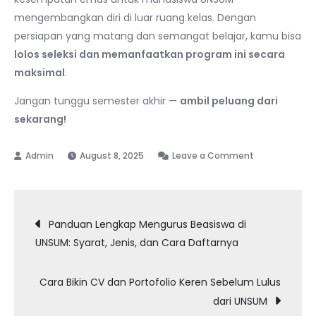
mengembangkan diri di luar ruang kelas. Dengan
persiapan yang matang dan semangat belajar, kamu bisa
lolos seleksi dan memanfaatkan program ini secara
maksimal
.
Jangan tunggu semester akhir —
ambil peluang dari
sekarang!
on
August 8, 2025
Leave a Comment
Tips
Lolos
Post
Magang
Panduan Lengkap Mengurus Beasiswa di
&
UNSUM: Syarat, Jenis, dan Cara Daftarnya
navigation
Program
Kampus
Cara Bikin CV dan Portofolio Keren Sebelum Lulus
Merdeka
dari UNSUM
untuk