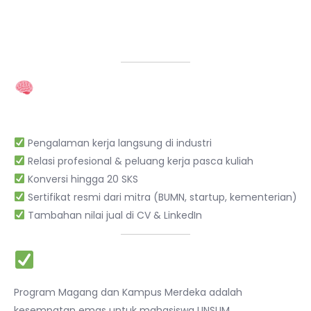
Jika diterima, laporkan ke pihak kampus (Wakil
Dekan atau Koordinator Prodi) untuk proses konversi
SKS
5. Manfaat Mengikuti
Kampus Merdeka
Pengalaman kerja langsung di industri
Relasi profesional & peluang kerja pasca kuliah
Konversi hingga 20 SKS
Sertifikat resmi dari mitra (BUMN, startup, kementerian)
Tambahan nilai jual di CV & LinkedIn
Kesimpulan
Program Magang dan Kampus Merdeka adalah
kesempatan emas untuk mahasiswa UNSUM