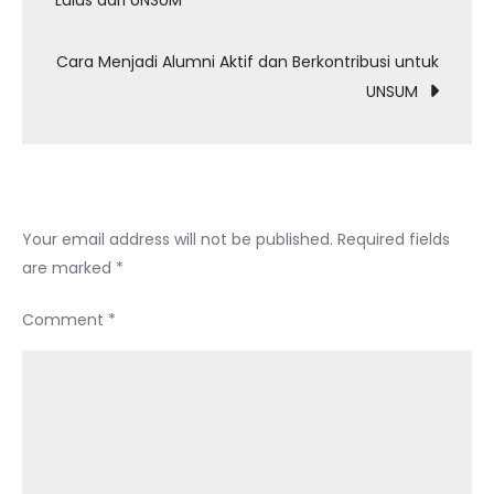
navigation
dari
UNSUM:
Cara Menjadi Alumni Aktif dan Berkontribusi untuk
Swasta,
UNSUM
ASN,
atau
Wirausaha?
Leave a Reply
Your email address will not be published.
Required fields
are marked
*
Comment
*