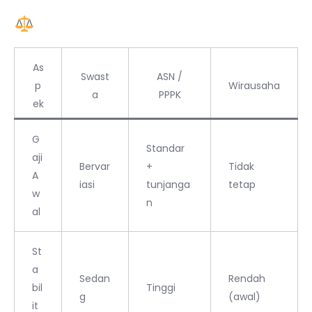
Bandingkan Tiga Jalur Ini
As
Swast
ASN /
p
Wirausaha
a
PPPK
ek
G
Standar
aji
Bervar
+
Tidak
A
iasi
tunjanga
tetap
w
n
al
St
a
Sedan
Rendah
bil
Tinggi
g
(awal)
it