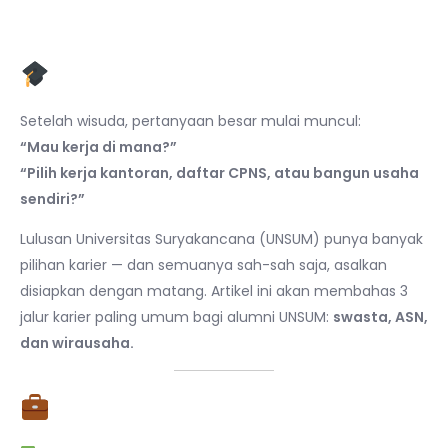
Pendahuluan
Setelah wisuda, pertanyaan besar mulai muncul:
“Mau kerja di mana?”
“Pilih kerja kantoran, daftar CPNS, atau bangun usaha
sendiri?”
Lulusan Universitas Suryakancana (UNSUM) punya banyak
pilihan karier — dan semuanya sah-sah saja, asalkan
disiapkan dengan matang. Artikel ini akan membahas 3
jalur karier paling umum bagi alumni UNSUM:
swasta, ASN,
dan wirausaha.
1. Karier di Dunia Swasta