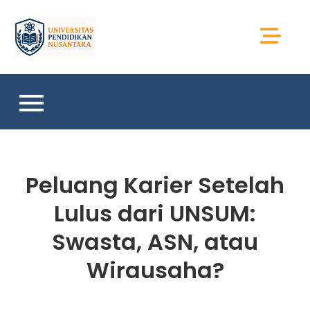
Skip
to
Universitas Sains
content
Sumatera
Peluang Karier Setelah
Lulus dari UNSUM:
Swasta, ASN, atau
Wirausaha?