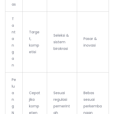
as
T
a
nt
Targe
Seleksi &
a
t,
Pasar &
sistem
n
komp
inovasi
birokrasi
g
etisi
a
n
Pe
lu
a
Cepat
Sesuai
Bebas
n
jika
regulasi
sesuai
g
komp
pemerint
perkemba
N
eten
ah
ngan