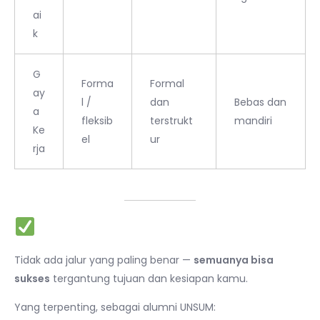
ai
k
G
Forma
Formal
ay
l /
dan
Bebas dan
a
fleksib
terstrukt
mandiri
Ke
el
ur
rja
Kesimpulan
Tidak ada jalur yang paling benar —
semuanya bisa
sukses
tergantung tujuan dan kesiapan kamu.
Yang terpenting, sebagai alumni UNSUM: