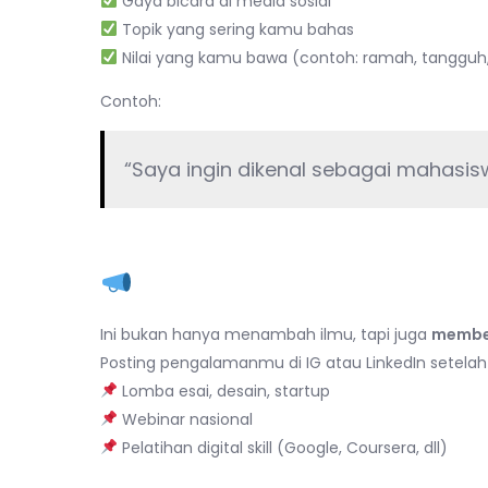
Gaya bicara di media sosial
Topik yang sering kamu bahas
Nilai yang kamu bawa (contoh: ramah, tangguh, kr
Contoh:
“Saya ingin dikenal sebagai mahasis
6. Ikut Lomba, Seminar,
Ini bukan hanya menambah ilmu, tapi juga
memben
Posting pengalamanmu di IG atau LinkedIn setelah 
Lomba esai, desain, startup
Webinar nasional
Pelatihan digital skill (Google, Coursera, dll)