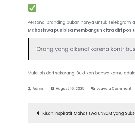
Kesimpulan
Personal branding bukan hanya untuk selebgram at
Mahasiswa pun bisa membangun citra diri positi
“Orang yang dikenal karena kontribusi
Mulailah dari sekarang. Buktikan bahwa kamu ada
o
August 16, 2025
Leave a Comment
C
M
Post
P
Kisah Inspiratif Mahasiswa UNSUM yang Suks
B
navigation
S
M