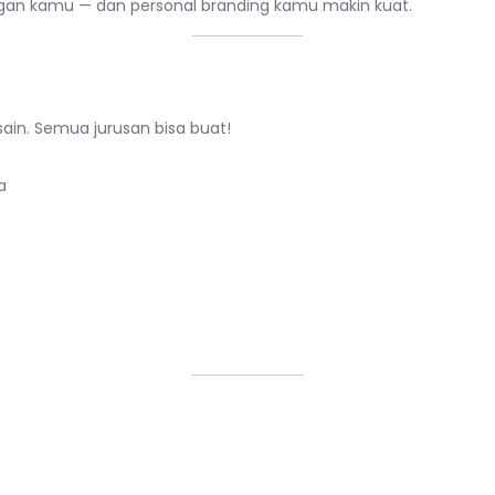
ringan kamu — dan personal branding kamu makin kuat.
ak Dini
sain. Semua jurusan bisa buat!
a
lai & Gaya Komunikasi