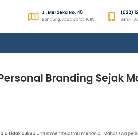
Jl. Merdeka No. 45
(022) 1
ns Sumatera
Bandung, Jawa Barat 40115
Senin–Ju
ersonal Branding Sejak M
saja tidak cukup
untuk membuatmu menonjol. Mahasiswa perlu m