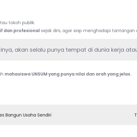
au tokoh publik.
f dan profesional
sejak dini, agar siap menghadapi tantangan
nya, akan selalu punya tempat di dunia kerja atau 
lah
mahasiswa UNSUM yang punya nilai dan arah yang jelas.
n
ara
embangun
ersonal
es Bangun Usaha Sendiri
T
randing
ejak
ahasiswa