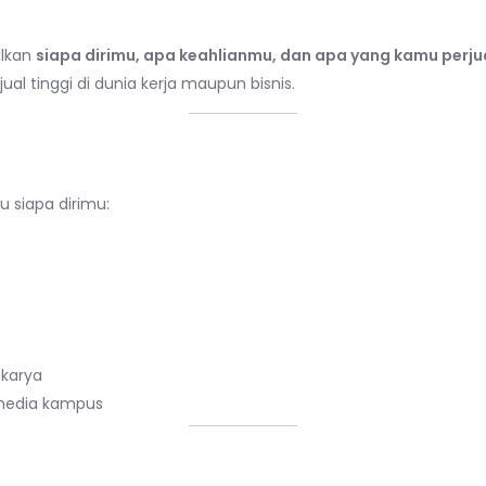
alkan
siapa dirimu, apa keahlianmu, dan apa yang kamu perj
jual tinggi di dunia kerja maupun bisnis.
an Fokus pada Kekuatan
 siapa dirimu:
 karya
u media kampus
 secara Profesional