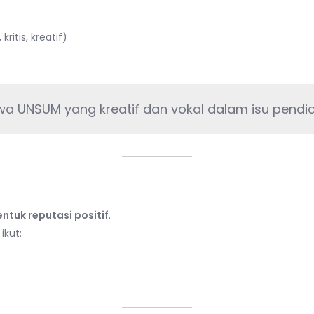
itis, kreatif)
wa UNSUM yang kreatif dan vokal dalam isu pendid
 atau Kompetisi Online
tuk reputasi positif
.
ikut: