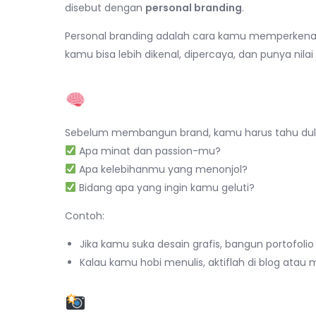
disebut dengan
personal branding
.
Personal branding adalah cara kamu memperken
kamu bisa lebih dikenal, dipercaya, dan punya nilai 
1. Kenali Diri Sendiri d
Sebelum membangun brand, kamu harus tahu dulu
Apa minat dan passion-mu?
Apa kelebihanmu yang menonjol?
Bidang apa yang ingin kamu geluti?
Contoh:
Jika kamu suka desain grafis, bangun portofolio
Kalau kamu hobi menulis, aktiflah di blog ata
2. Gunakan Media Sosial