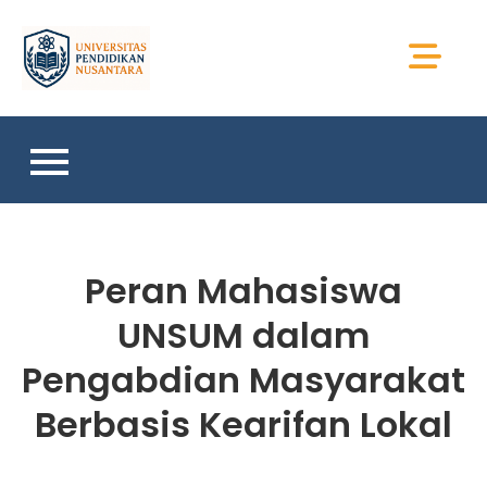
Skip
to
Universitas Sains
content
Sumatera
Peran Mahasiswa
UNSUM dalam
Pengabdian Masyarakat
Berbasis Kearifan Lokal