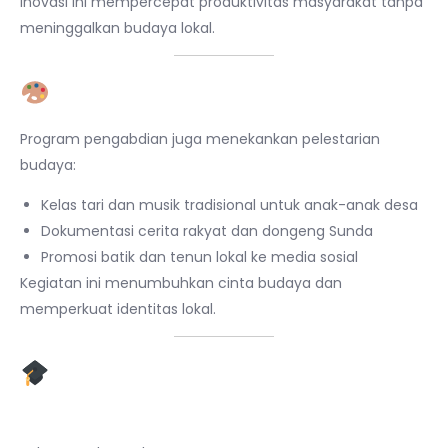
Inovasi ini mempercepat produktivitas masyarakat tanpa
meninggalkan budaya lokal.
3. Pelestarian Budaya Lokal
Program pengabdian juga menekankan pelestarian
budaya:
Kelas tari dan musik tradisional untuk anak-anak desa
Dokumentasi cerita rakyat dan dongeng Sunda
Promosi batik dan tenun lokal ke media sosial
Kegiatan ini menumbuhkan cinta budaya dan
memperkuat identitas lokal.
4. Dampak Positif dan
Keberlanjutan