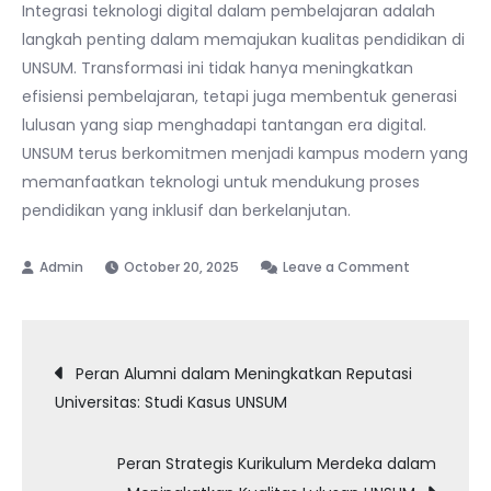
Integrasi teknologi digital dalam pembelajaran adalah
langkah penting dalam memajukan kualitas pendidikan di
UNSUM. Transformasi ini tidak hanya meningkatkan
efisiensi pembelajaran, tetapi juga membentuk generasi
lulusan yang siap menghadapi tantangan era digital.
UNSUM terus berkomitmen menjadi kampus modern yang
memanfaatkan teknologi untuk mendukung proses
pendidikan yang inklusif dan berkelanjutan.
on
October 20, 2025
Leave a Comment
Meningkatk
Mutu
Post
Pembelajar
Peran Alumni dalam Meningkatkan Reputasi
Melalui
Universitas: Studi Kasus UNSUM
navigation
Teknologi
Digital
Peran Strategis Kurikulum Merdeka dalam
di