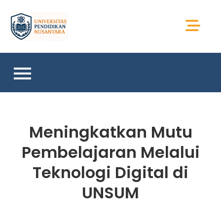
Skip
to
Universitas Sains
content
Sumatera
Meningkatkan Mutu
Pembelajaran Melalui
Teknologi Digital di
UNSUM