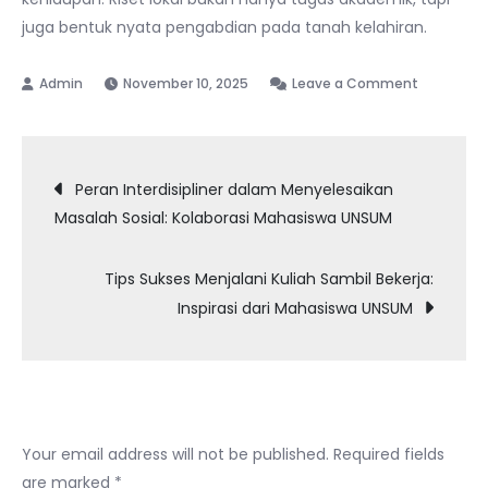
juga bentuk nyata pengabdian pada tanah kelahiran.
on
November 10, 2025
Leave a Comment
Menggali
Potensi
Post
Daerah
Peran Interdisipliner dalam Menyelesaikan
melalui
Masalah Sosial: Kolaborasi Mahasiswa UNSUM
navigation
Riset
Lokal
Tips Sukses Menjalani Kuliah Sambil Bekerja:
Mahasisw
Inspirasi dari Mahasiswa UNSUM
UNSUM
Leave a Reply
Your email address will not be published.
Required fields
are marked
*