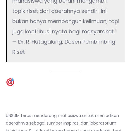
mahasiswa yang berani mengambil
topik riset dari daerahnya sendiri. Ini
bukan hanya membangun keilmuan, tapi
juga kontribusi nyata bagi masyarakat.”
— Dr. R. Hutagalung, Dosen Pembimbing
Riset
Penutup: Riset yang
Membumi, Dampak yang
Menjangkau
UNSUM terus mendorong mahasiswa untuk menjadikan
daerahnya sebagai sumber inspirasi dan laboratorium
kehidupan. Riset lokal bukan hanya tugas akademik, tapi