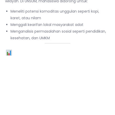
wilayah. Di UNSUM, mahasiswa didorong untuk:
Meneliti potensi komoditas unggulan seperti kopi,
karet, atau nilam
Menggali kearifan lokal masyarakat adat
Menganalisis permasalahan sosial seperti pendidikan,
kesehatan, dan UMKM
Contoh Riset Lokal
Mahasiswa UNSUM
Fakultas Pertanian:
Pengembangan pupuk organik dari limbah
rumah tangga di pedesaan sekitar Simalungun.
Fakultas Ekonomi dan Bisnis:
Analisis strategi pemasaran produk lokal
berbasis digital untuk UMKM desa.