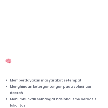
Fakultas Hukum:
Kajian tentang peran hukum adat dalam
penyelesaian konflik agraria.
Fakultas Keguruan dan Ilmu Pendidikan:
Pengembangan media pembelajaran berbasis
budaya lokal untuk siswa sekolah dasar.
Mengapa Penting
Mengangkat Potensi Lokal?
Memberdayakan masyarakat setempat
Menghindari ketergantungan pada solusi luar
daerah
Menumbuhkan semangat nasionalisme berbasis
lokalitas