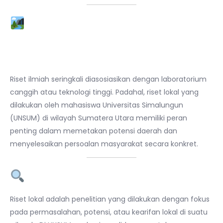
Pendahuluan: Riset Tidak
Harus Jauh—Mulai dari
Sekitar Kita
Riset ilmiah seringkali diasosiasikan dengan laboratorium
canggih atau teknologi tinggi. Padahal, riset lokal yang
dilakukan oleh mahasiswa Universitas Simalungun
(UNSUM) di wilayah Sumatera Utara memiliki peran
penting dalam memetakan potensi daerah dan
menyelesaikan persoalan masyarakat secara konkret.
Apa Itu Riset Lokal?
Riset lokal adalah penelitian yang dilakukan dengan fokus
pada permasalahan, potensi, atau kearifan lokal di suatu