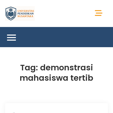
Skip
to
Universitas Sains
content
Sumatera
Tag:
demonstrasi
mahasiswa tertib