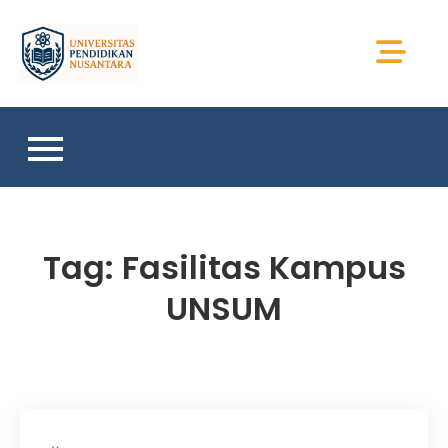
Skip
to
Universitas Sains
content
Sumatera
Tag:
Fasilitas Kampus
UNSUM