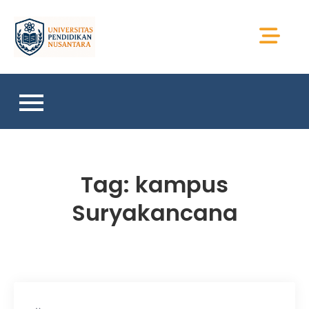
Skip
to
Universitas Sains
content
Sumatera
Tag:
kampus
Suryakancana