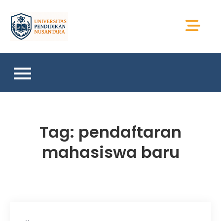
Skip
to
Universitas Sains
content
Sumatera
Tag:
pendaftaran
mahasiswa baru