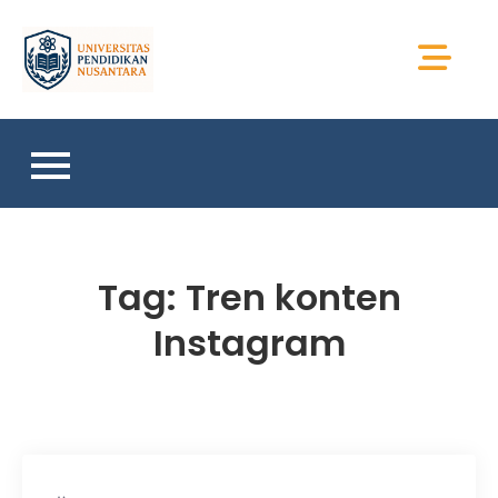
Skip
to
Universitas Sains
content
Sumatera
Tag:
Tren konten
Instagram