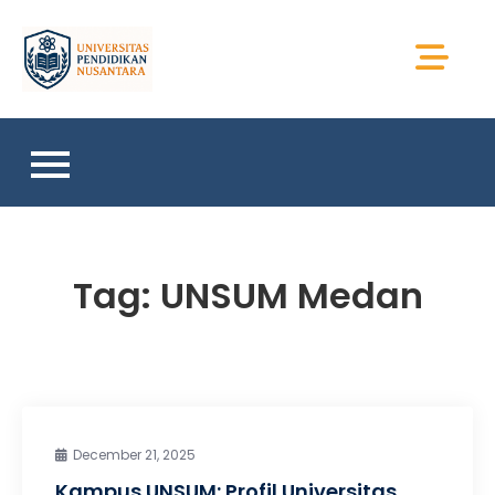
Skip
to
Universitas Sains
content
Sumatera
Tag:
UNSUM Medan
December 21, 2025
Kampus UNSUM: Profil Universitas,