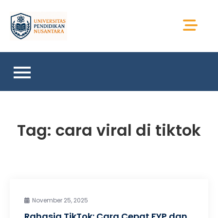
Skip
to
Universitas Sains
content
Sumatera
Tag:
cara viral di tiktok
November 25, 2025
Rahasia TikTok: Cara Cepat FYP dan