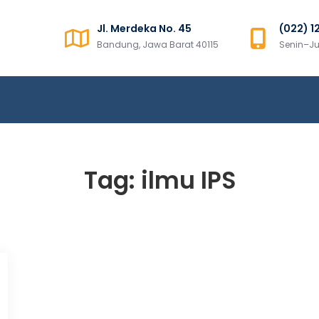
Jl. Merdeka No. 45
(022) 1
ns Sumatera
Bandung, Jawa Barat 40115
Senin–Ju
Tag:
ilmu IPS