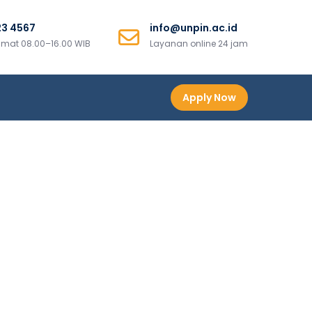
23 4567
info@unpin.ac.id
mat 08.00–16.00 WIB
Layanan online 24 jam
Apply Now