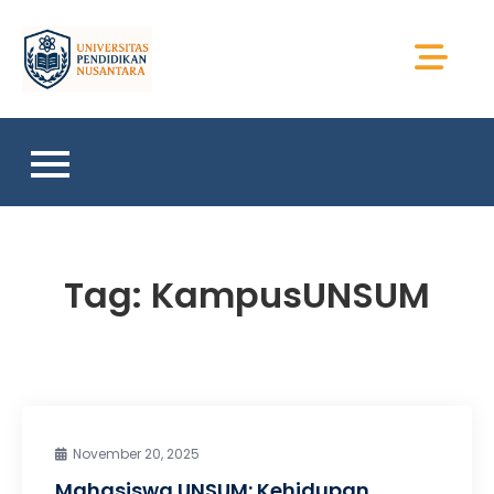
Skip
to
Universitas Sains
content
Sumatera
Tag:
KampusUNSUM
November 20, 2025
Mahasiswa UNSUM: Kehidupan